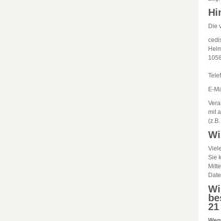
Hi
Die 
cedi
Helm
1058
Tele
E-Ma
Vera
mit 
(z.B
Wi
Viel
Sie 
Mitt
Date
Wi
be
21
Wenn