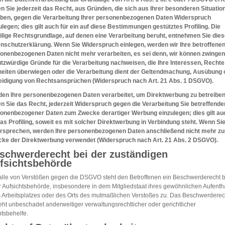
n Sie jederzeit das Recht, aus Gründen, die sich aus Ihrer besonderen Situatio
ben, gegen die Verarbeitung Ihrer personenbezogenen Daten Widerspruch
ulegen; dies gilt auch für ein auf diese Bestimmungen gestütztes Profiling. Die
ilige Rechtsgrundlage, auf denen eine Verarbeitung beruht, entnehmen Sie dies
nschutzerklärung. Wenn Sie Widerspruch einlegen, werden wir Ihre betroffene
onenbezogenen Daten nicht mehr verarbeiten, es sei denn, wir können zwinge
tzwürdige Gründe für die Verarbeitung nachweisen, die Ihre Interessen, Rechte
heiten überwiegen oder die Verarbeitung dient der Geltendmachung, Ausübung 
eidigung von Rechtsansprüchen (Widerspruch nach Art. 21 Abs. 1 DSGVO).
en Ihre personenbezogenen Daten verarbeitet, um Direktwerbung zu betreiben
n Sie das Recht, jederzeit Widerspruch gegen die Verarbeitung Sie betreffende
onenbezogener Daten zum Zwecke derartiger Werbung einzulegen; dies gilt au
das Profiling, soweit es mit solcher Direktwerbung in Verbindung steht. Wenn Si
rsprechen, werden Ihre personenbezogenen Daten anschließend nicht mehr z
ke der Direktwerbung verwendet (Widerspruch nach Art. 21 Abs. 2 DSGVO).
schwerderecht bei der zuständigen
fsichtsbehörde
alle von Verstößen gegen die DSGVO steht den Betroffenen ein Beschwerderecht b
r Aufsichtsbehörde, insbesondere in dem Mitgliedstaat ihres gewöhnlichen Aufentha
s Arbeitsplatzes oder des Orts des mutmaßlichen Verstoßes zu. Das Beschwerderec
eht unbeschadet anderweitiger verwaltungsrechtlicher oder gerichtlicher
tsbehelfe.