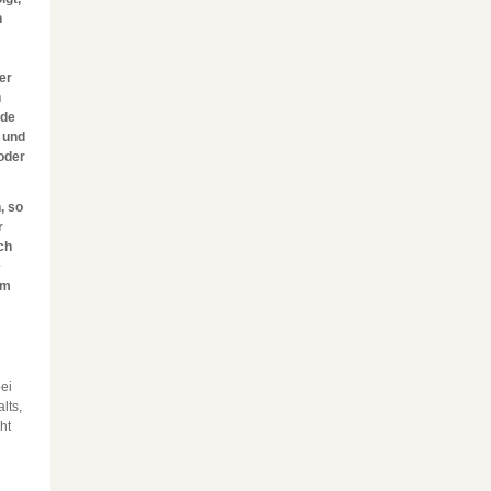
n
er
n
nde
 und
oder
, so
r
ch
e
um
ei
lts,
ht