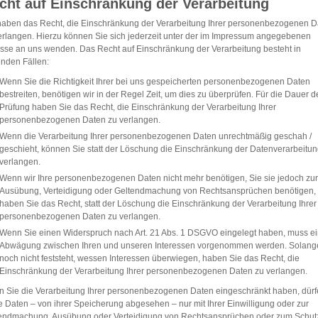
cht auf Einschränkung der Verarbeitung
haben das Recht, die Einschränkung der Verarbeitung Ihrer personenbezogenen D
erlangen. Hierzu können Sie sich jederzeit unter der im Impressum angegebenen
sse an uns wenden. Das Recht auf Einschränkung der Verarbeitung besteht in
enden Fällen:
Wenn Sie die Richtigkeit Ihrer bei uns gespeicherten personenbezogenen Daten
bestreiten, benötigen wir in der Regel Zeit, um dies zu überprüfen. Für die Dauer d
Prüfung haben Sie das Recht, die Einschränkung der Verarbeitung Ihrer
personenbezogenen Daten zu verlangen.
Wenn die Verarbeitung Ihrer personenbezogenen Daten unrechtmäßig geschah /
geschieht, können Sie statt der Löschung die Einschränkung der Datenverarbeitu
verlangen.
Wenn wir Ihre personenbezogenen Daten nicht mehr benötigen, Sie sie jedoch zur
Ausübung, Verteidigung oder Geltendmachung von Rechtsansprüchen benötigen,
haben Sie das Recht, statt der Löschung die Einschränkung der Verarbeitung Ihrer
personenbezogenen Daten zu verlangen.
Wenn Sie einen Widerspruch nach Art. 21 Abs. 1 DSGVO eingelegt haben, muss e
Abwägung zwischen Ihren und unseren Interessen vorgenommen werden. Solang
noch nicht feststeht, wessen Interessen überwiegen, haben Sie das Recht, die
Einschränkung der Verarbeitung Ihrer personenbezogenen Daten zu verlangen.
 Sie die Verarbeitung Ihrer personenbezogenen Daten eingeschränkt haben, dür
e Daten – von ihrer Speicherung abgesehen – nur mit Ihrer Einwilligung oder zur
endmachung, Ausübung oder Verteidigung von Rechtsansprüchen oder zum Schut