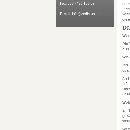
Fax: 030 - 420 100 39
pers
Pers
E-Mail: info@cedis-online.de
könn
dies
Da
Wer 
Die 
Kont
Wie 
Ihre
es s
Ande
erfa
Uhrz
unse
Wofü
Ein 
gewä
werd
Welc