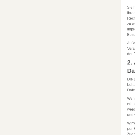
Sie 
Ihre
Rech
zu w
Impr
Besc
Auße
Vera
der 
2.
Da
Die 
beha
Date
Wenn
erho
werd
und 
Wir 
per 
Zugri