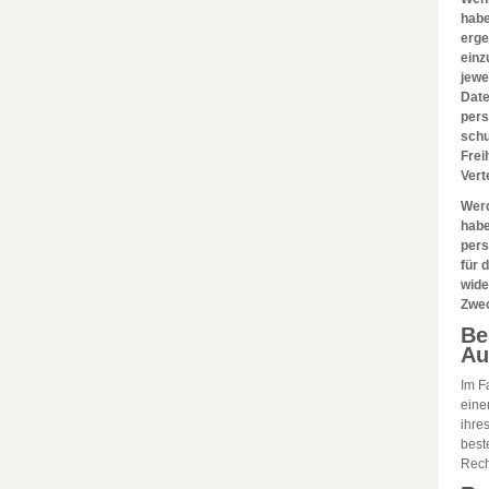
habe
erge
einz
jewe
Date
pers
schu
Frei
Vert
Werd
habe
pers
für 
wide
Zwec
Be
Au
Im F
eine
ihre
best
Rech