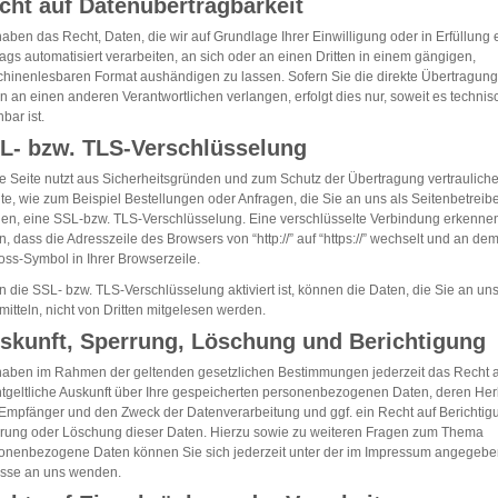
cht auf Datenübertragbarkeit
haben das Recht, Daten, die wir auf Grundlage Ihrer Einwilligung oder in Erfüllung 
rags automatisiert verarbeiten, an sich oder an einen Dritten in einem gängigen,
hinenlesbaren Format aushändigen zu lassen. Sofern Sie die direkte Übertragung
n an einen anderen Verantwortlichen verlangen, erfolgt dies nur, soweit es technis
bar ist.
L- bzw. TLS-Verschlüsselung
e Seite nutzt aus Sicherheitsgründen und zum Schutz der Übertragung vertrauliche
lte, wie zum Beispiel Bestellungen oder Anfragen, die Sie an uns als Seitenbetreib
en, eine SSL-bzw. TLS-Verschlüsselung. Eine verschlüsselte Verbindung erkenne
n, dass die Adresszeile des Browsers von “http://” auf “https://” wechselt und an de
oss-Symbol in Ihrer Browserzeile.
 die SSL- bzw. TLS-Verschlüsselung aktiviert ist, können die Daten, die Sie an un
mitteln, nicht von Dritten mitgelesen werden.
skunft, Sperrung, Löschung und Berichtigung
haben im Rahmen der geltenden gesetzlichen Bestimmungen jederzeit das Recht 
tgeltliche Auskunft über Ihre gespeicherten personenbezogenen Daten, deren Her
Empfänger und den Zweck der Datenverarbeitung und ggf. ein Recht auf Berichtig
rung oder Löschung dieser Daten. Hierzu sowie zu weiteren Fragen zum Thema
onenbezogene Daten können Sie sich jederzeit unter der im Impressum angegeb
sse an uns wenden.