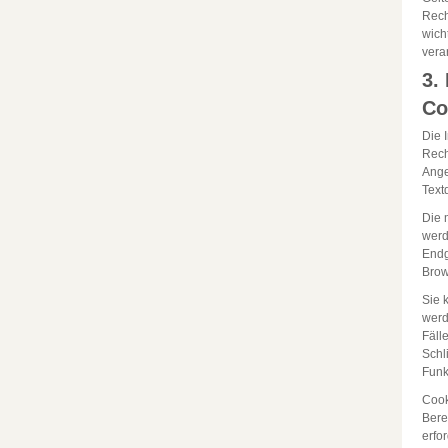
Rech
wich
vera
3.
Co
Die 
Rech
Ange
Text
Die 
werd
Endg
Brow
Sie 
werd
Fäll
Schl
Funk
Cook
Bere
erfo