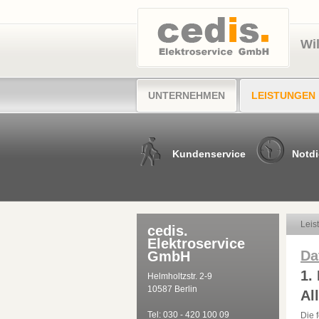
Wi
UNTERNEHMEN
LEISTUNGEN
Kundenservice
Notdi
Leis
cedis.
Elektroservice
Da
GmbH
1.
Helmholtzstr. 2-9
10587 Berlin
Al
Tel: 030 - 420 100 09
Die 