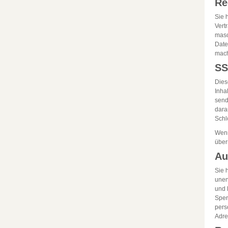
Re
Sie 
Vert
masc
Date
mach
SS
Dies
Inha
send
dara
Schl
Wenn
über
Au
Sie 
unen
und 
Sper
pers
Adre