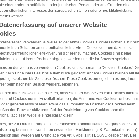
te einer anderen natürlichen oder juristischen Person oder aus Gründen eines
tigen öffentlichen Interesses der Europäischen Union oder eines Mitgliedstaats
rbeitet werden.
 Datenerfassung auf unserer Website
okies
Internetseiten verwenden teilweise so genannte Cookies. Cookies richten auf Ihre
ner keinen Schaden an und enthalten keine Viren. Cookies dienen dazu, unser
bot nutzerfreundlicher, effektiver und sicherer zu machen. Cookies sind kleine
dateien, die auf Ihrem Rechner abgelegt werden und die Ihr Browser speichert.
meisten der von uns verwendeten Cookies sind so genannte “Session-Cookies”. Si
en nach Ende Ihres Besuchs automatisch gelöscht. Andere Cookies bleiben auf I
erät gespeichert bis Sie diese löschen. Diese Cookies ermöglichen es uns, Ihren
ser beim nächsten Besuch wiederzuerkennen.
können Ihren Browser so einstellen, dass Sie über das Setzen von Cookies informie
en und Cookies nur im Einzelfall erlauben, die Annahme von Cookies für bestimm
e oder generell ausschließen sowie das automatische Löschen der Cookies beim
ießen des Browser aktivieren. Bei der Deaktivierung von Cookies kann die
tionalität dieser Website eingeschränkt sein.
ies, die zur Durchführung des elektronischen Kommunikationsvorgangs oder zur
itstellung bestimmter, von Ihnen erwünschter Funktionen (z.B. Warenkorbfunktion)
rderlich sind, werden auf Grundlage von Art. 6 Abs. 1 lit. f DSGVO gespeichert. Der