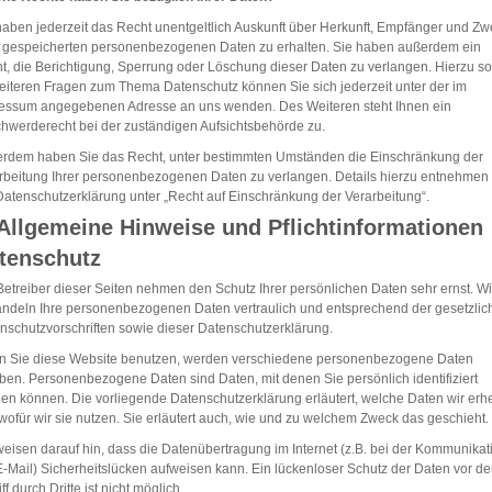
haben jederzeit das Recht unentgeltlich Auskunft über Herkunft, Empfänger und Z
r gespeicherten personenbezogenen Daten zu erhalten. Sie haben außerdem ein
t, die Berichtigung, Sperrung oder Löschung dieser Daten zu verlangen. Hierzu s
eiteren Fragen zum Thema Datenschutz können Sie sich jederzeit unter der im
essum angegebenen Adresse an uns wenden. Des Weiteren steht Ihnen ein
hwerderecht bei der zuständigen Aufsichtsbehörde zu.
rdem haben Sie das Recht, unter bestimmten Umständen die Einschränkung der
rbeitung Ihrer personenbezogenen Daten zu verlangen. Details hierzu entnehmen
Datenschutzerklärung unter „Recht auf Einschränkung der Verarbeitung“.
 Allgemeine Hinweise und Pflichtinformationen
tenschutz
Betreiber dieser Seiten nehmen den Schutz Ihrer persönlichen Daten sehr ernst. Wi
ndeln Ihre personenbezogenen Daten vertraulich und entsprechend der gesetzlic
nschutzvorschriften sowie dieser Datenschutzerklärung.
 Sie diese Website benutzen, werden verschiedene personenbezogene Daten
ben. Personenbezogene Daten sind Daten, mit denen Sie persönlich identifiziert
en können. Die vorliegende Datenschutzerklärung erläutert, welche Daten wir er
wofür wir sie nutzen. Sie erläutert auch, wie und zu welchem Zweck das geschieht.
weisen darauf hin, dass die Datenübertragung im Internet (z.B. bei der Kommunikat
E-Mail) Sicherheitslücken aufweisen kann. Ein lückenloser Schutz der Daten vor d
ff durch Dritte ist nicht möglich.