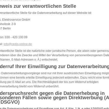
nweis zur verantwortlichen Stelle
verantwortliche Stelle für die Datenverarbeitung auf dieser Website ist:
s. Elektroservice GmbH
holtzstr. 2-9
7 Berlin
fon: 030 - 420 100 09
il:
info@cedis-online.de
ntwortliche Stelle ist die natürliche oder juristische Person, die allein oder gemein
anderen über die Zwecke und Mittel der Verarbeitung von personenbezogenen Dat
. Namen, E-Mail-Adressen o. Ä.) entscheidet.
derruf Ihrer Einwilligung zur Datenverarbeitun
e Datenverarbeitungsvorgänge sind nur mit Ihrer ausdrücklichen Einwilligung mögli
können eine bereits erteilte Einwilligung jederzeit widerrufen. Dazu reicht eine form
eilung per E-Mail an uns. Die Rechtmäßigkeit der bis zum Widerruf erfolgten
nverarbeitung bleibt vom Widerruf unberührt.
derspruchsrecht gegen die Datenerhebung in
sonderen Fällen sowie gegen Direktwerbung (A
 DSGVO)
 die Datenverarbeitung auf Grundlage von Art. 6 Abs. 1 lit. e oder f DSGVO erfo