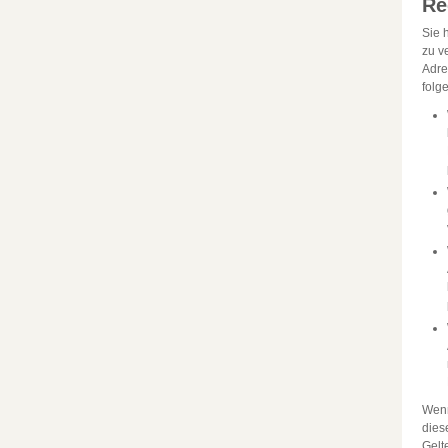
Re
Sie 
zu v
Adre
folg
Wenn
dies
Gelt