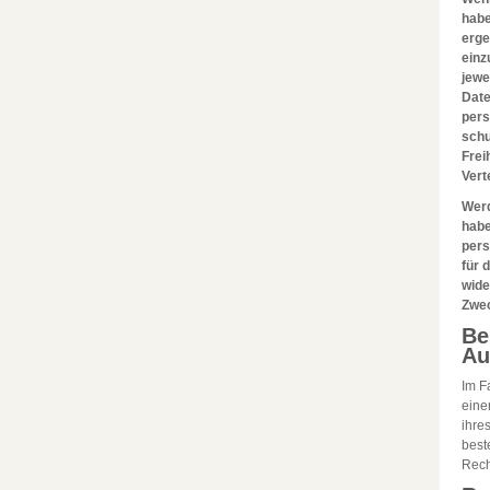
habe
erge
einz
jewe
Date
pers
schu
Frei
Vert
Werd
habe
pers
für 
wide
Zwec
Be
Au
Im F
eine
ihre
best
Rech