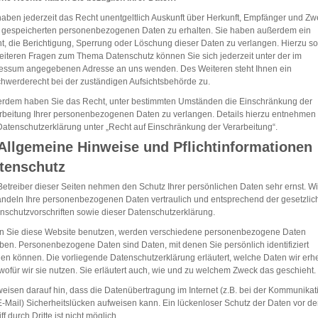
haben jederzeit das Recht unentgeltlich Auskunft über Herkunft, Empfänger und Z
r gespeicherten personenbezogenen Daten zu erhalten. Sie haben außerdem ein
t, die Berichtigung, Sperrung oder Löschung dieser Daten zu verlangen. Hierzu s
eiteren Fragen zum Thema Datenschutz können Sie sich jederzeit unter der im
essum angegebenen Adresse an uns wenden. Des Weiteren steht Ihnen ein
hwerderecht bei der zuständigen Aufsichtsbehörde zu.
rdem haben Sie das Recht, unter bestimmten Umständen die Einschränkung der
rbeitung Ihrer personenbezogenen Daten zu verlangen. Details hierzu entnehmen
Datenschutzerklärung unter „Recht auf Einschränkung der Verarbeitung“.
 Allgemeine Hinweise und Pflichtinformationen
tenschutz
Betreiber dieser Seiten nehmen den Schutz Ihrer persönlichen Daten sehr ernst. Wi
ndeln Ihre personenbezogenen Daten vertraulich und entsprechend der gesetzlic
nschutzvorschriften sowie dieser Datenschutzerklärung.
 Sie diese Website benutzen, werden verschiedene personenbezogene Daten
ben. Personenbezogene Daten sind Daten, mit denen Sie persönlich identifiziert
en können. Die vorliegende Datenschutzerklärung erläutert, welche Daten wir er
wofür wir sie nutzen. Sie erläutert auch, wie und zu welchem Zweck das geschieht.
weisen darauf hin, dass die Datenübertragung im Internet (z.B. bei der Kommunikat
E-Mail) Sicherheitslücken aufweisen kann. Ein lückenloser Schutz der Daten vor d
ff durch Dritte ist nicht möglich.