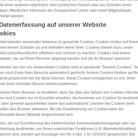
te einer anderen natürlichen oder juristischen Person oder aus Gründen eines
tigen öffentlichen Interesses der Europäischen Union oder eines Mitgliedstaats
rbeitet werden.
 Datenerfassung auf unserer Website
okies
Internetseiten verwenden teilweise so genannte Cookies. Cookies richten auf Ihre
ner keinen Schaden an und enthalten keine Viren. Cookies dienen dazu, unser
bot nutzerfreundlicher, effektiver und sicherer zu machen. Cookies sind kleine
dateien, die auf Ihrem Rechner abgelegt werden und die Ihr Browser speichert.
meisten der von uns verwendeten Cookies sind so genannte “Session-Cookies”. Si
en nach Ende Ihres Besuchs automatisch gelöscht. Andere Cookies bleiben auf I
erät gespeichert bis Sie diese löschen. Diese Cookies ermöglichen es uns, Ihren
ser beim nächsten Besuch wiederzuerkennen.
können Ihren Browser so einstellen, dass Sie über das Setzen von Cookies informie
en und Cookies nur im Einzelfall erlauben, die Annahme von Cookies für bestimm
e oder generell ausschließen sowie das automatische Löschen der Cookies beim
ießen des Browser aktivieren. Bei der Deaktivierung von Cookies kann die
tionalität dieser Website eingeschränkt sein.
ies, die zur Durchführung des elektronischen Kommunikationsvorgangs oder zur
itstellung bestimmter, von Ihnen erwünschter Funktionen (z.B. Warenkorbfunktion)
rderlich sind, werden auf Grundlage von Art. 6 Abs. 1 lit. f DSGVO gespeichert. Der