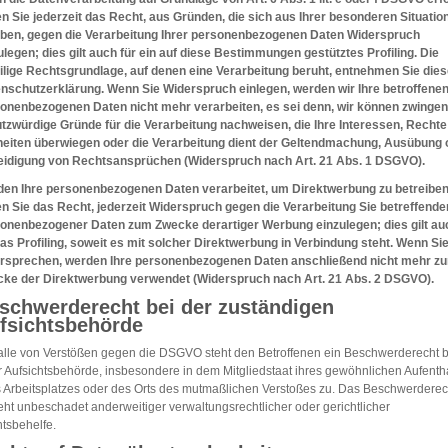
n Sie jederzeit das Recht, aus Gründen, die sich aus Ihrer besonderen Situatio
ben, gegen die Verarbeitung Ihrer personenbezogenen Daten Widerspruch
ulegen; dies gilt auch für ein auf diese Bestimmungen gestütztes Profiling. Die
ilige Rechtsgrundlage, auf denen eine Verarbeitung beruht, entnehmen Sie dies
nschutzerklärung. Wenn Sie Widerspruch einlegen, werden wir Ihre betroffene
onenbezogenen Daten nicht mehr verarbeiten, es sei denn, wir können zwinge
tzwürdige Gründe für die Verarbeitung nachweisen, die Ihre Interessen, Rechte
heiten überwiegen oder die Verarbeitung dient der Geltendmachung, Ausübung 
eidigung von Rechtsansprüchen (Widerspruch nach Art. 21 Abs. 1 DSGVO).
en Ihre personenbezogenen Daten verarbeitet, um Direktwerbung zu betreiben
n Sie das Recht, jederzeit Widerspruch gegen die Verarbeitung Sie betreffende
onenbezogener Daten zum Zwecke derartiger Werbung einzulegen; dies gilt au
das Profiling, soweit es mit solcher Direktwerbung in Verbindung steht. Wenn Si
rsprechen, werden Ihre personenbezogenen Daten anschließend nicht mehr z
ke der Direktwerbung verwendet (Widerspruch nach Art. 21 Abs. 2 DSGVO).
schwerderecht bei der zuständigen
fsichtsbehörde
alle von Verstößen gegen die DSGVO steht den Betroffenen ein Beschwerderecht b
r Aufsichtsbehörde, insbesondere in dem Mitgliedstaat ihres gewöhnlichen Aufentha
s Arbeitsplatzes oder des Orts des mutmaßlichen Verstoßes zu. Das Beschwerderec
eht unbeschadet anderweitiger verwaltungsrechtlicher oder gerichtlicher
tsbehelfe.