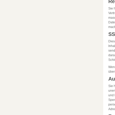
Re
Sie 
Vert
masc
Date
mach
SS
Dies
Inha
send
dara
Schl
Wenn
über
Au
Sie 
unen
und 
Sper
pers
Adre