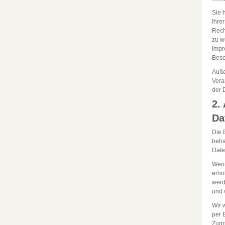
Sie 
Ihre
Rech
zu w
Impr
Besc
Auße
Vera
der 
2.
Da
Die 
beha
Date
Wenn
erho
werd
und 
Wir 
per 
Zugri