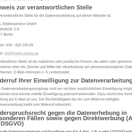
nweis zur verantwortlichen Stelle
verantwortliche Stelle für die Datenverarbeitung auf dieser Website ist:
s. Elektroservice GmbH
holtzstr. 2-9
7 Berlin
fon: 030 - 420 100 09
il:
info@cedis-online.de
ntwortliche Stelle ist die natürliche oder juristische Person, die allein oder gemein
anderen über die Zwecke und Mittel der Verarbeitung von personenbezogenen Dat
. Namen, E-Mail-Adressen o. Ä.) entscheidet.
derruf Ihrer Einwilligung zur Datenverarbeitun
e Datenverarbeitungsvorgänge sind nur mit Ihrer ausdrücklichen Einwilligung mögli
können eine bereits erteilte Einwilligung jederzeit widerrufen. Dazu reicht eine form
eilung per E-Mail an uns. Die Rechtmäßigkeit der bis zum Widerruf erfolgten
nverarbeitung bleibt vom Widerruf unberührt.
derspruchsrecht gegen die Datenerhebung in
sonderen Fällen sowie gegen Direktwerbung (A
 DSGVO)
 die Datenverarbeitung auf Grundlage von Art. 6 Abs. 1 lit. e oder f DSGVO erfo