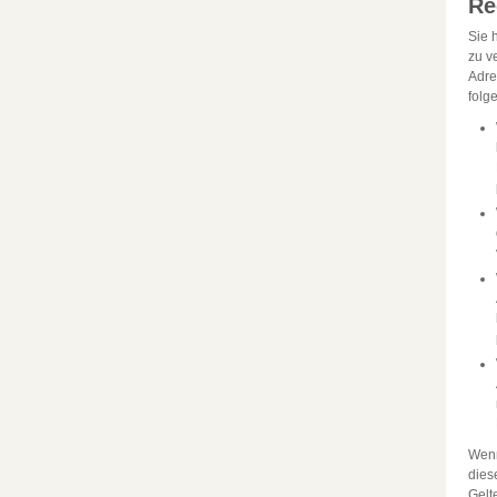
Re
Sie 
zu v
Adre
folg
Wenn
dies
Gelt