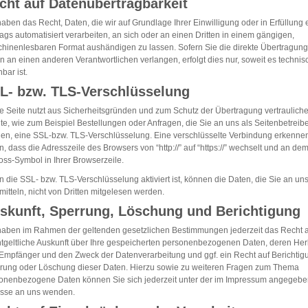
cht auf Datenübertragbarkeit
haben das Recht, Daten, die wir auf Grundlage Ihrer Einwilligung oder in Erfüllung 
rags automatisiert verarbeiten, an sich oder an einen Dritten in einem gängigen,
hinenlesbaren Format aushändigen zu lassen. Sofern Sie die direkte Übertragung
n an einen anderen Verantwortlichen verlangen, erfolgt dies nur, soweit es technis
bar ist.
L- bzw. TLS-Verschlüsselung
e Seite nutzt aus Sicherheitsgründen und zum Schutz der Übertragung vertrauliche
lte, wie zum Beispiel Bestellungen oder Anfragen, die Sie an uns als Seitenbetreib
en, eine SSL-bzw. TLS-Verschlüsselung. Eine verschlüsselte Verbindung erkenne
n, dass die Adresszeile des Browsers von “http://” auf “https://” wechselt und an de
oss-Symbol in Ihrer Browserzeile.
 die SSL- bzw. TLS-Verschlüsselung aktiviert ist, können die Daten, die Sie an un
mitteln, nicht von Dritten mitgelesen werden.
skunft, Sperrung, Löschung und Berichtigung
haben im Rahmen der geltenden gesetzlichen Bestimmungen jederzeit das Recht 
tgeltliche Auskunft über Ihre gespeicherten personenbezogenen Daten, deren Her
Empfänger und den Zweck der Datenverarbeitung und ggf. ein Recht auf Berichtig
rung oder Löschung dieser Daten. Hierzu sowie zu weiteren Fragen zum Thema
onenbezogene Daten können Sie sich jederzeit unter der im Impressum angegeb
sse an uns wenden.