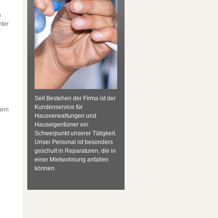
n
nter
Seit Bestehen der Firma ist der
Kundenservice für
kann
Hausverwaltungen und
Hauseigentümer ein
Schwerpunkt unserer Tätigkeit.
Unser Personal ist besonders
geschult in Reparaturen, die in
einer Mietwohnung anfallen
können.