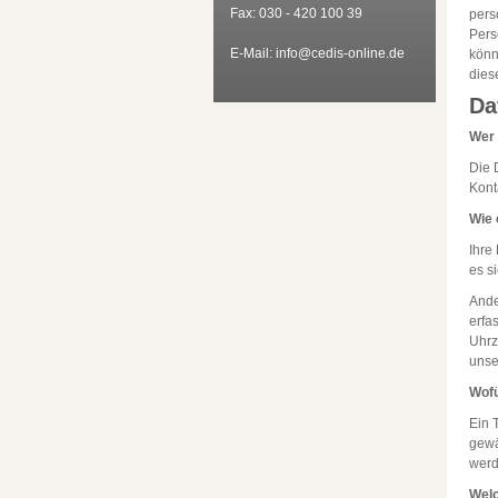
Fax: 030 - 420 100 39
pers
Pers
E-Mail: info@cedis-online.de
könn
dies
Da
Wer 
Die 
Kont
Wie 
Ihre
es s
Ande
erfa
Uhrz
unse
Wofü
Ein 
gewä
werd
Welc