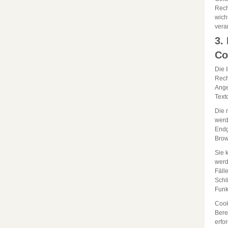
Rech
wich
vera
3.
Co
Die 
Rech
Ange
Text
Die 
werd
Endg
Brow
Sie 
werd
Fäll
Schl
Funk
Cook
Bere
erfo