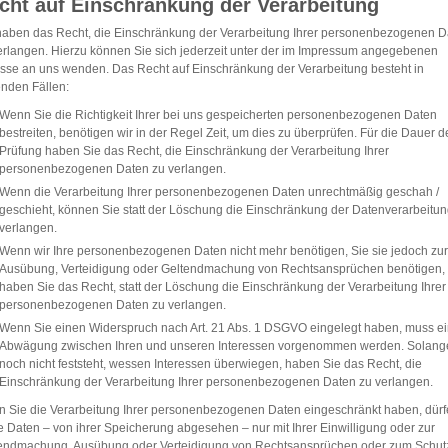
cht auf Einschränkung der Verarbeitung
haben das Recht, die Einschränkung der Verarbeitung Ihrer personenbezogenen D
erlangen. Hierzu können Sie sich jederzeit unter der im Impressum angegebenen
sse an uns wenden. Das Recht auf Einschränkung der Verarbeitung besteht in
enden Fällen:
Wenn Sie die Richtigkeit Ihrer bei uns gespeicherten personenbezogenen Daten
bestreiten, benötigen wir in der Regel Zeit, um dies zu überprüfen. Für die Dauer d
Prüfung haben Sie das Recht, die Einschränkung der Verarbeitung Ihrer
personenbezogenen Daten zu verlangen.
Wenn die Verarbeitung Ihrer personenbezogenen Daten unrechtmäßig geschah /
geschieht, können Sie statt der Löschung die Einschränkung der Datenverarbeitu
verlangen.
Wenn wir Ihre personenbezogenen Daten nicht mehr benötigen, Sie sie jedoch zur
Ausübung, Verteidigung oder Geltendmachung von Rechtsansprüchen benötigen,
haben Sie das Recht, statt der Löschung die Einschränkung der Verarbeitung Ihrer
personenbezogenen Daten zu verlangen.
Wenn Sie einen Widerspruch nach Art. 21 Abs. 1 DSGVO eingelegt haben, muss e
Abwägung zwischen Ihren und unseren Interessen vorgenommen werden. Solang
noch nicht feststeht, wessen Interessen überwiegen, haben Sie das Recht, die
Einschränkung der Verarbeitung Ihrer personenbezogenen Daten zu verlangen.
 Sie die Verarbeitung Ihrer personenbezogenen Daten eingeschränkt haben, dür
e Daten – von ihrer Speicherung abgesehen – nur mit Ihrer Einwilligung oder zur
endmachung, Ausübung oder Verteidigung von Rechtsansprüchen oder zum Schut