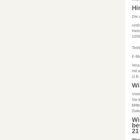
Hi
Die 
cedi
Helm
1058
Tele
E-Ma
Vera
mit 
(z.B
Wi
Viel
Sie 
Mitt
Date
Wi
be
21
Wenn