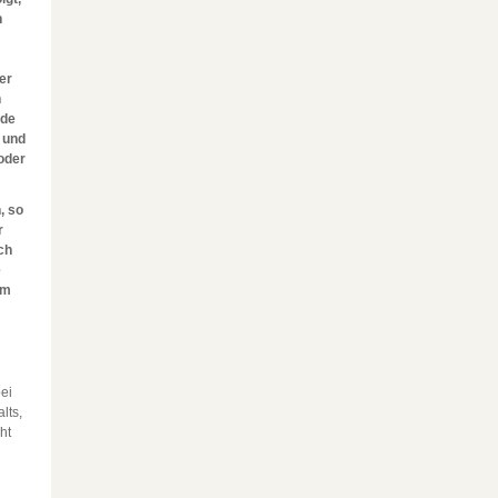
n
er
n
nde
 und
oder
, so
r
ch
e
um
ei
lts,
ht